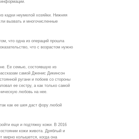
 информации.
из кадки неумелой хозяйки. Нижняя
огли вызвать и многочисленные
том, что одна из операций прошла
доказательство, что с возрастом нужно
ине. Ее семью, состоявшую из
 рассказам самой Дженис Дикинсон
остоянной ругани и побоев со стороны
ловал ее сестру, а как только самой
ническую любовь на нее.
 так как ее шея даст фору любой
ройти еще и подтяжку кожи. В 2016
остоянии кожи живота. Дряблый и
т мирно колышется, когда она