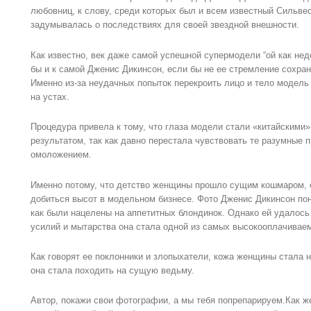
любовниц, к слову, среди которых был и всем известный Сильвес
задумывалась о последствиях для своей звездной внешности.
Как известно, век даже самой успешной супермодели “ой как нед
бы и к самой Дженис Дикинсон, если бы не ее стремление сохр
Именно из-за неудачных попыток перекроить лицо и тело модель
на устах.
Процедура привела к тому, что глаза модели стали «китайскими»
результатом, так как давно перестала чувствовать те разумные 
омоложением.
Именно потому, что детство женщины прошло сущим кошмаром, о
добиться высот в модельном бизнесе. Фото Дженис Дикинсон пон
как были нацелены на аппетитных блондинок. Однако ей удалось
усилий и мытарства она стала одной из самых высокооплачивае
Как говорят ее поклонники и злопыхатели, кожа женщины стала 
она стала походить на сущую ведьму.
Автор, покажи свои фотографии, а мы тебя попрепарируем.Как ж