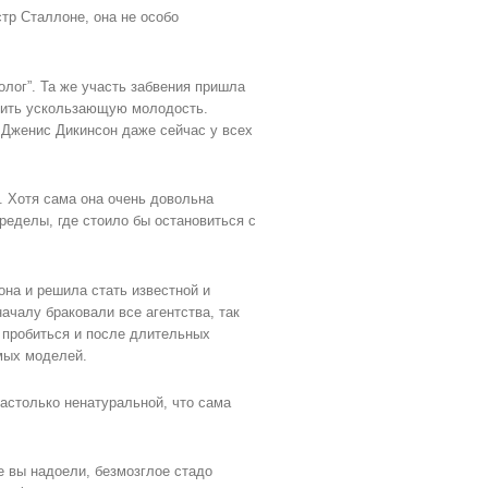
тр Сталлоне, она не особо
олог”. Та же участь забвения пришла
анить ускользающую молодость.
 Дженис Дикинсон даже сейчас у всех
. Хотя сама она очень довольна
пределы, где стоило бы остановиться с
на и решила стать известной и
ачалу браковали все агентства, так
 пробиться и после длительных
мых моделей.
настолько ненатуральной, что сама
е вы надоели, безмозглое стадо