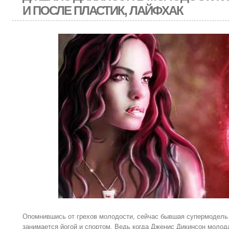
И ПОСЛЕ ПЛАСТИК, ЛАЙФХАК
Опомнившись от грехов молодости, сейчас бывшая супермодель 
занимается йогой и спортом. Ведь когда Дженис Дикинсон молод