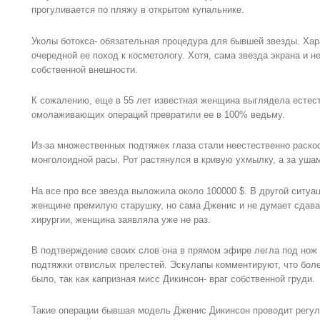
прогуливается по пляжу в открытом купальнике.
Уколы ботокса- обязательная процедура для бывшей звезды. Ха
очередной ее поход к косметологу. Хотя, сама звезда экрана и 
собственной внешности.
К сожалению, еще в 55 лет известная женщина выглядела естест
омолаживающих операций превратили ее в 100% ведьму.
Из-за множественных подтяжек глаза стали неестественно раск
монголоидной расы. Рот растянулся в кривую ухмылку, а за уша
На все про все звезда выложила около 100000 $. В другой ситуа
женщине премилую старушку, но сама Дженис и не думает сдава
хирургии, женщина заявляла уже не раз.
В подтверждение своих слов она в прямом эфире легла под нож 
подтяжки отвислых прелестей. Эскулапы комментируют, что боле
было, так как капризная мисс Дикинсон- враг собственной груди.
Такие операции бывшая модель Дженис Дикинсон проводит регул