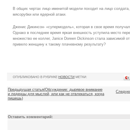
В общих чертах лицо именитой модели походит на лицо солдата
мясорубки или ядерной атаки.
Дженис Дикинсон- «супермодель», которая в свое время получал
Однако в последнее время яркая внешность уступила место перет
множество ее коллег, Janice Doreen Dickinson стала зависимой от
привело женщину к такому плачевному результату?
ОПУБЛИКОВАНО В РУБРИКЕ
НОВОСТИ
МЕТКИ:
Предыдущая статья(Обсуждение: дырявое внимание
Следую
и леденцы для мыслей, или как не отвлекаться, когда
пишешь)
Оставить комментарий: