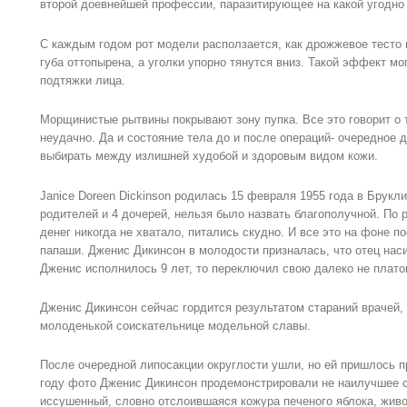
второй доевнейшей профессии, паразитирующее на какой угодно
С каждым годом рот модели расползается, как дрожжевое тесто 
губа оттопырена, а уголки упорно тянутся вниз. Такой эффект м
подтяжки лица.
Морщинистые рытвины покрывают зону пупка. Все это говорит о 
неудачно. Да и состояние тела до и после операций- очередное 
выбирать между излишней худобой и здоровым видом кожи.
Janice Doreen Dickinson родилась 15 февраля 1955 года в Брукл
родителей и 4 дочерей, нельзя было назвать благополучной. По
денег никогда не хватало, питались скудно. И все это на фоне п
папаши. Дженис Дикинсон в молодости призналась, что отец наси
Дженис исполнилось 9 лет, то переключил свою далеко не плато
Дженис Дикинсон сейчас гордится результатом стараний врачей,
молоденькой соискательнице модельной славы.
После очередной липосакции округлости ушли, но ей пришлось п
году фото Дженис Дикинсон продемонстрировали не наилучшее с
иссушенный, словно отслоившаяся кожура печеного яблока, живо