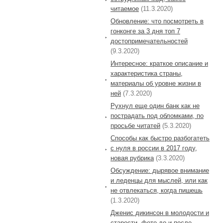
читаемое
(11.3.2020)
Обновление: что посмотреть в
гонконге за 3 дня топ 7
достопримечательностей
(9.3.2020)
Интересное: краткое описание и
характеристика страны,
материалы об уровне жизни в
ней
(7.3.2020)
Рухнул еще один банк как не
пострадать под обломками, по
просьбе читатей
(5.3.2020)
Способы как быстро разбогатеть
с нуля в россии в 2017 году,
новая рубрика
(3.3.2020)
Обсуждение: дырявое внимание
и леденцы для мыслей, или как
не отвлекаться, когда пишешь
(1.3.2020)
Дженис дикинсон в молодости и
старости, фото до и после