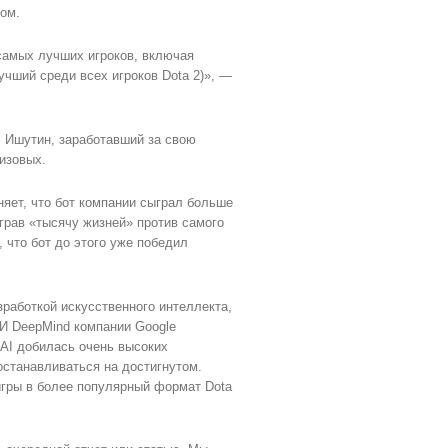
ом.
самых лучших игроков, включая
лучший среди всех игроков Dota 2)», —
л Ишутин, заработавший за свою
изовых.
няет, что бот компании сыграл больше
грав «тысячу жизней» против самого
 что бот до этого уже победил
зработкой искусственного интеллекта,
ИИ DeepMind компании Google
t AI добилась очень высоких
останавливаться на достигнутом.
 игры в более популярный формат Dota