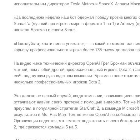
исполнительным директором Tesla Motors и SpaceX Илоном Маск
«За последнюю неделю наш бот одержал победу против многих 
SumaiL’а (лучший про-игрок в мире в формате 1 на 1) и Arteezy (
написал Брокман в своем блоге.
«Пожалуйста, хватит меня унижать», — в какой-то момент заяви
карьеру профессионального игрока более 735 тысяч долларов пр
На видео ниже технический директор OpenAI Грег Брокман объяс
матчей, чем любой дрогой профессиональный игрок в Dota 2, наи
себя под чутким руководством компании. Брокман также отметил,
несколько профессиональных игроков Dota 2.
Это далеко не первый случай, когда компании, занимающиеся ра
оттачивают навыки своих протеже с помощью видеоигр. Тот же 
преуспел в популярной стратегии StarCraft 2, а команда Microsof
результатов в Ms. Pac-Man. Тем не менее OpenAI не собирается 
Организация надеется, что сможет подготовить своего бота для
2, где сражаются команды 5 на 5.