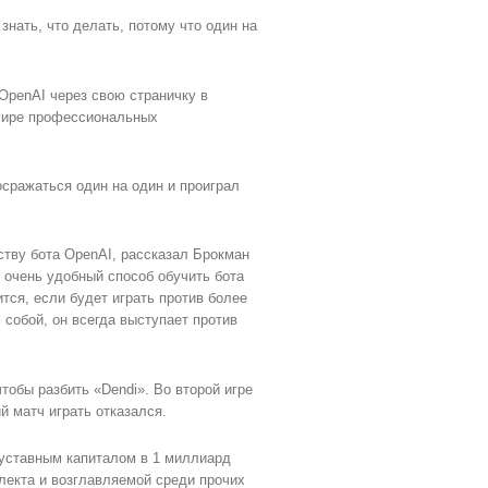
знать, что делать, потому что один на
OpenAI через свою страничку в
 мире профессиональных
посражаться один на один и проиграл
ству бота OpenAI, рассказал Брокман
о очень удобный способ обучить бота
ся, если будет играть против более
 собой, он всегда выступает против
чтобы разбить «Dendi». Во второй игре
 матч играть отказался.
 уставным капиталом в 1 миллиард
екта и возглавляемой среди прочих