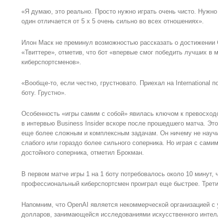
«Я думаю, это реально. Просто нужно играть очень чисто. Нужно 
один отличается от 5 х 5 очень сильно во всех отношениях».
Илон Маск не преминул возможностью рассказать о достижении 
«Твиттере», отметив, что бот «впервые смог победить лучших в
киберспортсменов».
«Вообще-то, если честно, грустновато. Приехал на International 
боту. Грустно».
Особенность «игры самим с собой» явилась ключом к превосход
в интервью Business Insider вскоре после прошедшего матча. Эт
еще более сложным и комплексным задачам. Он ничему не научит
слабого или гораздо более сильного соперника. Но играя с самим
достойного соперника, отметил Брокман.
В первом матче игры 1 на 1 боту потребовалось около 10 минут, 
профессиональный киберспортсмен проиграл еще быстрее. Третий
Напомним, что OpenAI является некоммерческой организацией с
долларов, занимающейся исследованиями искусственного интелл