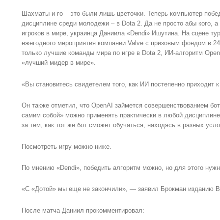
Шахматы и го – это были лишь цветочки. Теперь компьютер побе
дисциплине среди молодежи – в Dota 2. Да не просто абы кого, 
игроков в мире, украинца Даниила «Dendi» Ишутина. На сцене турн
ежегодного мероприятия компании Valve с призовым фондом в 2
только лучшие команды мира по игре в Dota 2, ИИ-алгоритм Open
«лучший мидер в мире».
«Вы становитесь свидетелем того, как ИИ постепенно приходит к
Он также отметил, что OpenAI займется совершенствованием бота
самим собой» можно применять практически в любой дисциплине
за тем, как тот же бот сможет обучаться, находясь в разных усло
Посмотреть игру можно ниже.
По мнению «Dendi», победить алгоритм можно, но для этого нужн
«С «Дотой» мы еще не закончили», — заявил Брокман изданию Bus
После матча Даниил прокомментировал: