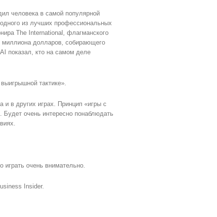
дил человека в самой популярной
а одного из лучших профессиональных
ира The International, флагманского
4 миллиона долларов, собирающего
AI показал, кто на самом деле
 выигрышной тактике».
 и в других играх. Принцип «игры с
. Будет очень интересно понаблюдать
виях.
о играть очень внимательно.
iness Insider.