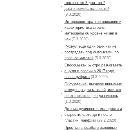
гонконге за 3 дня топ 7
достопримечательностей
(9.3.2020)
Интересное: краткое описание и
характеристика страны,
материалы об уровне жизни в
ней
(7.3.2020)
Рухнул еще один банк как не
пострадать под обломками, по
просьбе читатей
(5.3.2020)
Способы как быстро разбогатеть
с нуля в россии в 2017 году,
новая рубрика
(3.3.2020)
Обсуждение: дырявое внимание
и леденцы для мыслей, или как
не отвлекаться, когда пишешь
(1.3.2020)
Дженис дикинсон в молодости и
старости, фото до и после
пластик, лайфхак
(29.2.2020)
Простые способы и основные