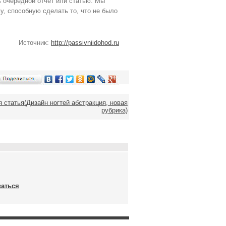
ь очередной отчет или статью. Мы
, способную сделать то, что не было
Источник:
http://passivniidohod.ru
статья(Дизайн ногтей абстракция, новая
рубрика)
ваться