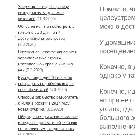
Запрет на выезд за границу
Помните, ч
сотрудникам мвд, самое
целеустрем
читаемое
(11.3.2020)
можно дост
Обновление: что посмотреть в
гонконге за 3 дня топ 7
достопримечательностей
У домашних
(9.3.2020)
посещением
Интересное: краткое описание и
характеристика страны,
материалы об уровне жизни в
Конечно, в
ней
(7.3.2020)
однако у та
Рухнул еще один банк как не
пострадать под обломками, по
просьбе читатей
(5.3.2020)
Конечно, и
Способы как быстро разбогатеть
но при её 
с нуля в россии в 2017 году,
уголок, гд
новая рубрика
(3.3.2020)
большого з
Обсуждение: дырявое внимание
и леденцы для мыслей, или как
выполнения
не отвлекаться, когда пишешь
(1.3.2020)