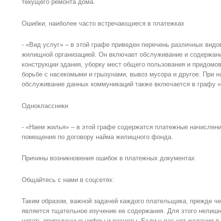
текущего ремонта дома.
Ошибки, наиболее часто встречающиеся в платежках
- «Вид услуг» – в этой графе приведен перечень различных видо
жилищной организацией. Он включает обслуживание и содержани
конструкции здания, уборку мест общего пользования и придомов
борьбе с насекомыми и грызунами, вывоз мусора и другое. При 
обслуживание данных коммуникаций также включается в графу «
Одноклассники
- «Наем жилья» – в этой графе содержатся платежные начислени
помещения по договору найма жилищного фонда.
Причины возникновения ошибок в платежных документах
Общайтесь с нами в соцсетях:
Таким образом, важной задачей каждого плательщика, прежде че
является тщательное изучение ее содержания. Для этого нелишн
читать приведенные цифры и расчеты. Если у вас нет желания в 