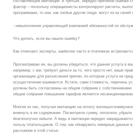
составляющей квитанции. В третьих, нередко причиной ошибки с
фактор – поскольку операционисты контролируют расчеты, вып
программами, то они, как любые другие люди, могут из-за своей
- невыполнение управляющей компанией обязанностей по обслу
Что делать, если вы нашли ошибку?
Как отмечают эксперты, наиболее часто в платежках встречают
Просматриваю ее, вы должны убедиться, что данная услуга в в
например, с вас требуют деньги за то, чего просто нет, ваше пр
организацию для разъяснения причин, по которым услуга не пред
осуществление взымаются. Кстати, сами стоимость, перечень ус
должны быть согласованы на общем собрании с собственниками к
общем собрании повышение тарифов является несанкционирова
Многие из нас, получая квитанцию на оплату жилищно-коммунал
вникнуть в ее содержание. Посмотрели сумму, оплатили, убрали
благополучно забыли. А ведь в квитанции нередко закрадываются
пользу плательщиков. О том, как обнаружить неверные данные в 
расскажем в этой статье.