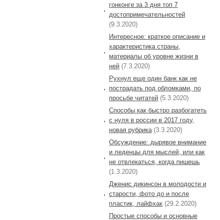
гонконге за 3 дня топ 7
достопримечательностей
(9.3.2020)
Интересное: краткое описание и
характеристика страны,
материалы об уровне жизни в
ней
(7.3.2020)
Рухнул еще один банк как не
пострадать под обломками, по
просьбе читатей
(5.3.2020)
Способы как быстро разбогатеть
с нуля в россии в 2017 году,
новая рубрика
(3.3.2020)
Обсуждение: дырявое внимание
и леденцы для мыслей, или как
не отвлекаться, когда пишешь
(1.3.2020)
Дженис дикинсон в молодости и
старости, фото до и после
пластик, лайфхак
(29.2.2020)
Простые способы и основные