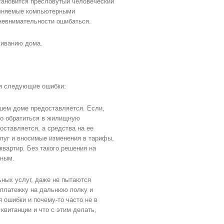
тановится пресловутый человеческий
олняемые компьютерными
 невнимательности ошибаться.
живанию дома.
ся следующие ошибки:
ашем доме предоставляется. Если,
аво обратиться в жилищную
оставляется, а средства на ее
луг и вносимые изменения в тарифы,
вартир. Без такого решения на
нным.
ьных услуг, даже не пытаются
 платежку на дальнюю полку и
 ошибки и почему-то часто не в
квитанции и что с этим делать,