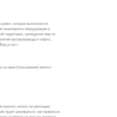
в работ, которые выполняются
е инженерного оборудования и
ой территории, проведение мер по
наличии мусоропровода и лифта,
Вид услуг».
я за наем (пользование) жилого
м вносить оплату по квитанции,
им будет разобраться, как правильно
этом разбираться или нет времени,