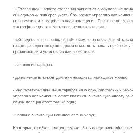
- «Отопление» – оплата отопления зависит от оборудования дом
общедомовых приборов учета. Сам расчет управляющая компания
по нормативам и общей площади помещения. Понятное дело, лето
эта графа не должна быть заполнена в квитанции .
- «Холодное и горячее водоснабжение», «Канализация», «Газосна
графе приведенные суммы должны соответствовать приборам учет
проживающих и установленным нормативам.
- завышение тарифов;
- дополнение платежей долгами нерадивых наемщиков жилья;
- многократное завышение тарифов на уборку, капитальный ремон
управляющая компания может включить в квитанцию оплату рабо
самом деле работает только один;
- наличие в квитанции невыполняемых услуг;
Во-вторых, ошибка в платежке может быть следствием обыкновен