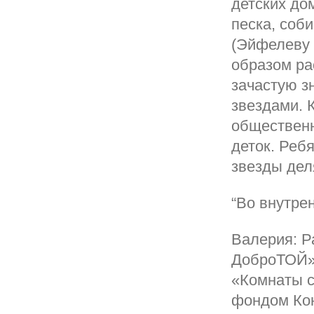
детских до
песка, соб
(Эйфелеву 
образом ра
зачастую з
звездами. 
общественн
деток. Реб
звезды де
“Во внутре
Валерия: Р
ДоброТОЙ».
«Комнаты с
фондом Кон