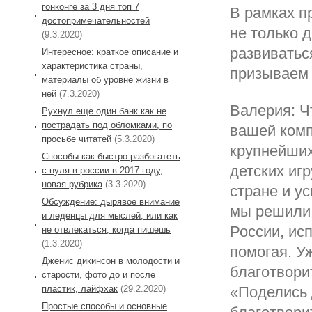
гонконге за 3 дня топ 7
В рамках п
достопримечательностей
не только 
(9.3.2020)
развиватьс
Интересное: краткое описание и
характеристика страны,
призываем 
материалы об уровне жизни в
ней
(7.3.2020)
Валерия: Ч
Рухнул еще один банк как не
пострадать под обломками, по
вашей комп
просьбе читатей
(5.3.2020)
крупнейших
Способы как быстро разбогатеть
детских иг
с нуля в россии в 2017 году,
новая рубрика
(3.3.2020)
стране и у
Обсуждение: дырявое внимание
мы решили 
и леденцы для мыслей, или как
России, ис
не отвлекаться, когда пишешь
(1.3.2020)
помогая. У
Дженис дикинсон в молодости и
благотвори
старости, фото до и после
пластик, лайфхак
(29.2.2020)
«Поделись 
Простые способы и основные