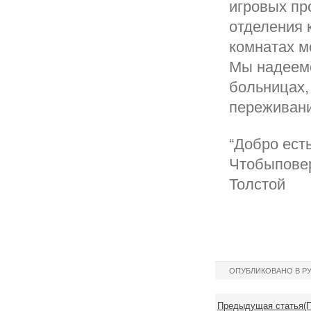
игровых пр
отделения 
комнатах м
Мы надеемс
больницах,
переживани
“Добро ест
Чтобыповери
Толстой
ОПУБЛИКОВАНО В Р
Предыдущая статья(П