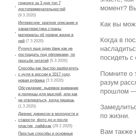
гонконге за 3 дня топ 7
момент? Вы
достопримечательностей
(9.3.2020)
Интересное: краткое описание и
Как вы мож
характеристика страны,
материалы об уровне жизни в
Когда в по
ней
(7.3.2020)
насладитьс
Рухнул еще один банк как не
пострадать под обломками, по
посидеть с 
просьбе читатей
(5.3.2020)
Способы как быстро разбогатеть
Помните о 
с нуля в россии в 2017 году,
новая рубрика
(3.3.2020)
разум рассл
Обсуждение: дырявое внимание
прошлом — 
и леденцы для мыслей, или как
не отвлекаться, когда пишешь
Замедлитьс
(1.3.2020)
Дженис дикинсон в молодости и
по жизни.
старости, фото до и после
пластик, лайфхак
(29.2.2020)
Вам также 
Простые способы и основные