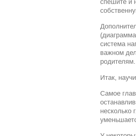
спешите и 
собственну
Дополните
(диаграмма
система на
важном дел
родителям.
Итак, науч
Самое глав
останавлив
несколько 
уменьшаетс
У некоторы