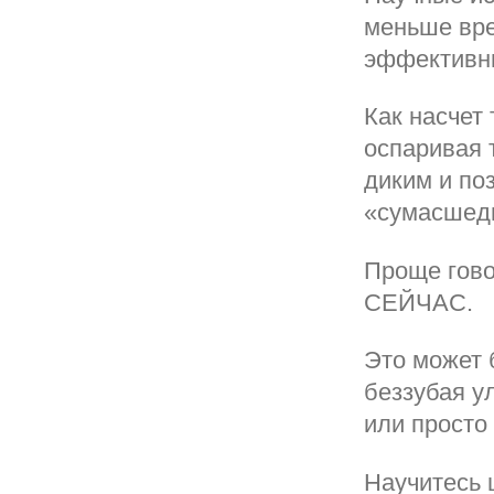
меньше вре
эффективны
Как насчет 
оспаривая 
диким и по
«сумасше
Проще гово
СЕЙЧАС.
Это может 
беззубая у
или просто
Научитесь 