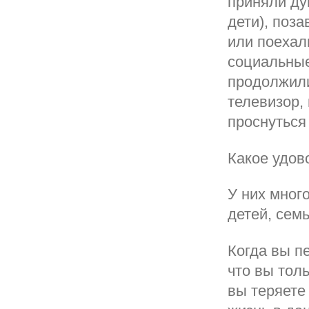
приняли ду
дети), поз
или поехал
социальные
продолжили
телевизор,
проснуться 
Какое удов
У них мног
детей, сем
Когда вы п
что вы тол
вы теряете