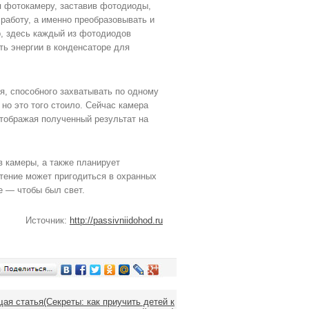
 фотокамеру, заставив фотодиоды,
работу, а именно преобразовывать и
р, здесь каждый из фотодиодов
ь энергии в конденсаторе для
я, способного захватывать по одному
но это того стоило. Сейчас камера
отображая полученный результат на
 камеры, а также планирует
етение может пригодиться в охранных
е — чтобы был свет.
Источник:
http://passivniidohod.ru
я статья(Секреты: как приучить детей к