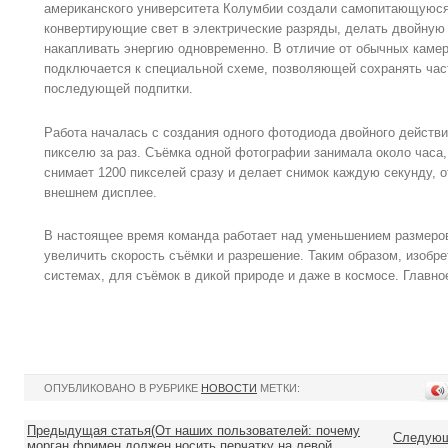
американского университета Колумбии создали самопитающуюся
конвертирующие свет в электрические разряды, делать двойную 
накапливать энергию одновременно. В отличие от обычных каме
подключается к специальной схеме, позволяющей сохранять част
последующей подпитки.
Работа началась с создания одного фотодиода двойного действи
пикселю за раз. Съёмка одной фотографии занимала около часа, 
снимает 1200 пикселей сразу и делает снимок каждую секунду, 
внешнем дисплее.
В настоящее время команда работает над уменьшением размеров
увеличить скорость съёмки и разрешение. Таким образом, изобр
системах, для съёмок в дикой природе и даже в космосе. Главно
ОПУБЛИКОВАНО В РУБРИКЕ
НОВОСТИ
МЕТКИ:
Предыдущая статья(От наших пользователей: почему
Следующа
морган фримен должен носить перчатку на левой