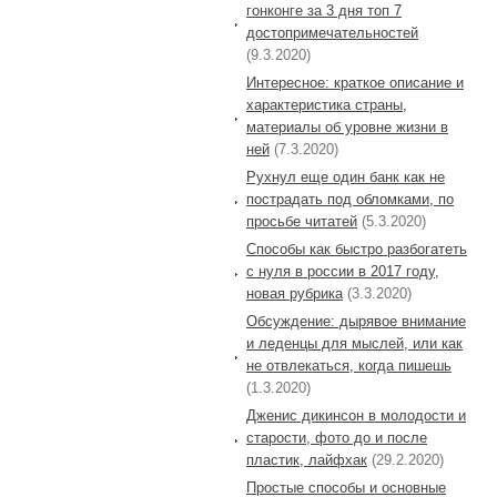
гонконге за 3 дня топ 7
достопримечательностей
(9.3.2020)
Интересное: краткое описание и
характеристика страны,
материалы об уровне жизни в
ней
(7.3.2020)
Рухнул еще один банк как не
пострадать под обломками, по
просьбе читатей
(5.3.2020)
Способы как быстро разбогатеть
с нуля в россии в 2017 году,
новая рубрика
(3.3.2020)
Обсуждение: дырявое внимание
и леденцы для мыслей, или как
не отвлекаться, когда пишешь
(1.3.2020)
Дженис дикинсон в молодости и
старости, фото до и после
пластик, лайфхак
(29.2.2020)
Простые способы и основные