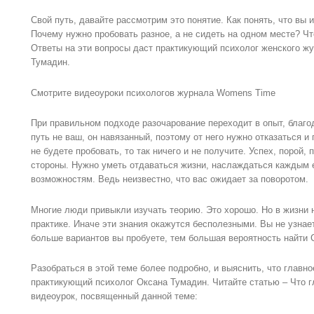
Свой путь, давайте рассмотрим это понятие. Как понять, что вы
Почему нужно пробовать разное, а не сидеть на одном месте? Чт
Ответы на эти вопросы даст практикующий психолог женского ж
Тумадин.
Смотрите видеоуроки психологов журнала Womens Time
При правильном подходе разочарование переходит в опыт, благод
путь не ваш, он навязанный, поэтому от него нужно отказаться 
не будете пробовать, то так ничего и не получите. Успех, порой
стороны. Нужно уметь отдаваться жизни, наслаждаться каждым е
возможностям. Ведь неизвестно, что вас ожидает за поворотом.
Многие люди привыкли изучать теорию. Это хорошо. Но в жизни 
практике. Иначе эти знания окажутся бесполезными. Вы не узнае
больше вариантов вы пробуете, тем большая вероятность найти
Разобраться в этой теме более подробно, и выяснить, что главн
практикующий психолог Оксана Тумадин. Читайте статью – Что г
видеоурок, посвященный данной теме: