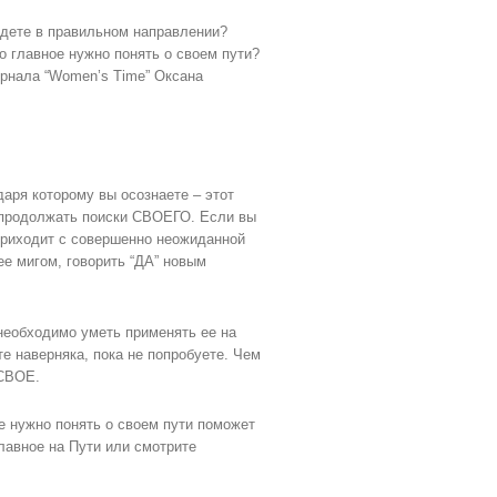
 идете в правильном направлении?
о главное нужно понять о своем пути?
урнала “Women’s Time” Оксана
аря которому вы осознаете – этот
и продолжать поиски СВОЕГО. Если вы
, приходит с совершенно неожиданной
е мигом, говорить “ДА” новым
необходимо уметь применять ее на
те наверняка, пока не попробуете. Чем
 СВОЕ.
ое нужно понять о своем пути поможет
лавное на Пути или смотрите