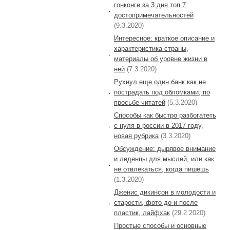
гонконге за 3 дня топ 7
достопримечательностей
(9.3.2020)
Интересное: краткое описание и
характеристика страны,
материалы об уровне жизни в
ней
(7.3.2020)
Рухнул еще один банк как не
пострадать под обломками, по
просьбе читатей
(5.3.2020)
Способы как быстро разбогатеть
с нуля в россии в 2017 году,
новая рубрика
(3.3.2020)
Обсуждение: дырявое внимание
и леденцы для мыслей, или как
не отвлекаться, когда пишешь
(1.3.2020)
Дженис дикинсон в молодости и
старости, фото до и после
пластик, лайфхак
(29.2.2020)
Простые способы и основные