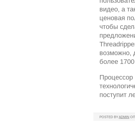
пользовате
видео, а т
ценовая по
чтобы сдел
предложени
Threadrippe
возможно, д
более 1700
Процессор 
технологич
поступит л
POSTED BY
ADMIN
ОП