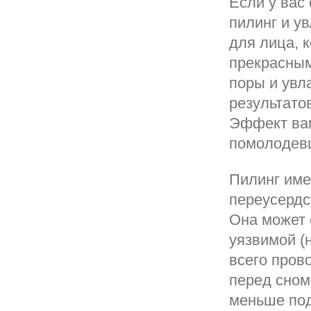
Если у вас
пилинг и ув
для лица, к
прекрасным
поры и увл
результато
Эффект вам
помолодев
Пилинг име
переусердс
Она может 
уязвимой (
всего пров
перед сном
меньше под