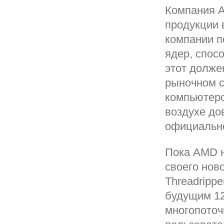
Компания A
продукции 
компании п
ядер, спос
этот долже
рыночном с
компьютеро
воздухе до
официальн
Пока AMD н
своего нов
Threadrippe
будущим 12
многопоточ