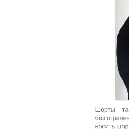
Шорты – та
без ограни
носить шор