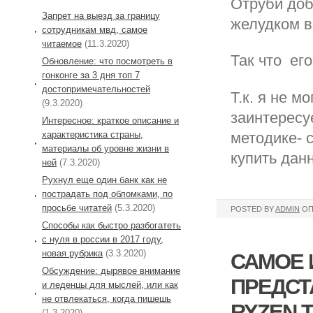
Отруби доб
Запрет на выезд за границу
желудком в
сотрудникам мвд, самое
читаемое
(11.3.2020)
Так что ег
Обновление: что посмотреть в
гонконге за 3 дня топ 7
достопримечательностей
Т.к. я не м
(9.3.2020)
заинтересу
Интересное: краткое описание и
методике- 
характеристика страны,
материалы об уровне жизни в
купить данн
ней
(7.3.2020)
Рухнул еще один банк как не
пострадать под обломками, по
просьбе читатей
(5.3.2020)
POSTED BY
ADMIN
ОП
Способы как быстро разбогатеть
с нуля в россии в 2017 году,
новая рубрика
(3.3.2020)
САМОЕ 
Обсуждение: дырявое внимание
ПРЕДСТ
и леденцы для мыслей, или как
не отвлекаться, когда пишешь
RYZEN 
(1.3.2020)