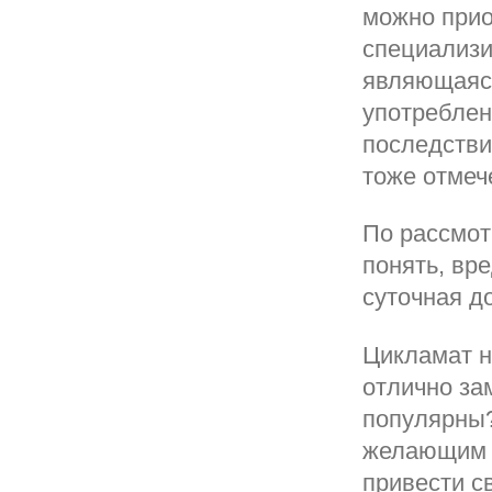
можно прио
специализи
являющаяся
употреблен
последстви
тоже отмеч
По рассмот
понять, вр
суточная до
Цикламат н
отлично за
популярны
желающим и
привести с