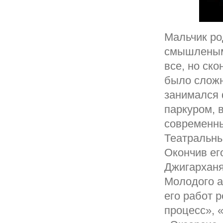
Мальчик ро
смышленым
все, но ск
было сложн
занимался 
паркуром, 
современны
Театральны
Окончив его
Джигарханя
Молодого а
его работ 
процесс», 