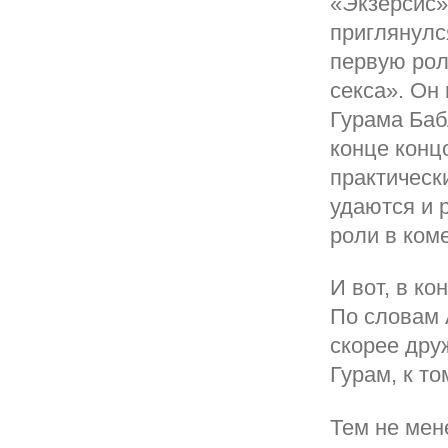
«Экзерсис»
приглянулс
первую рол
секса». Он
Гурама Баб
конце конц
практическ
удаются и р
роли в ком
И вот, в ко
По словам 
скорее дру
Гурам, к то
Тем не мен