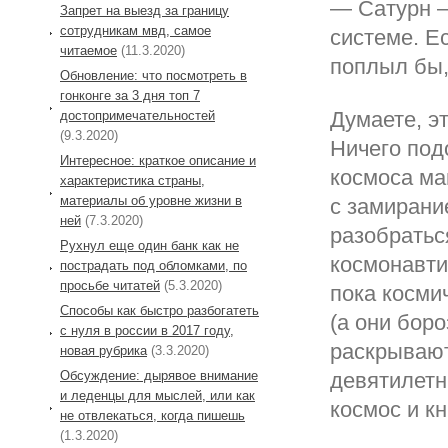
— Сатурн —
Запрет на выезд за границу
сотрудникам мвд, самое
системе. Е
читаемое
(11.3.2020)
поплыл бы,
Обновление: что посмотреть в
гонконге за 3 дня топ 7
Думаете, э
достопримечательностей
(9.3.2020)
Ничего подо
Интересное: краткое описание и
космоса ман
характеристика страны,
материалы об уровне жизни в
с замирани
ней
(7.3.2020)
разобратьс
Рухнул еще один банк как не
космонавти
пострадать под обломками, по
просьбе читатей
(5.3.2020)
пока косми
Способы как быстро разбогатеть
(а они боро
с нуля в россии в 2017 году,
раскрывают
новая рубрика
(3.3.2020)
девятилетн
Обсуждение: дырявое внимание
и леденцы для мыслей, или как
космос и к
не отвлекаться, когда пишешь
(1.3.2020)