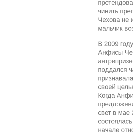
претендова
чинить пре
Чехова не 
мальчик во
В 2009 год
Анфисы Чех
антрепризн
поддался ч
признавала
своей цель
Когда Анфи
предложени
свет в мае
состоялась
начале отн