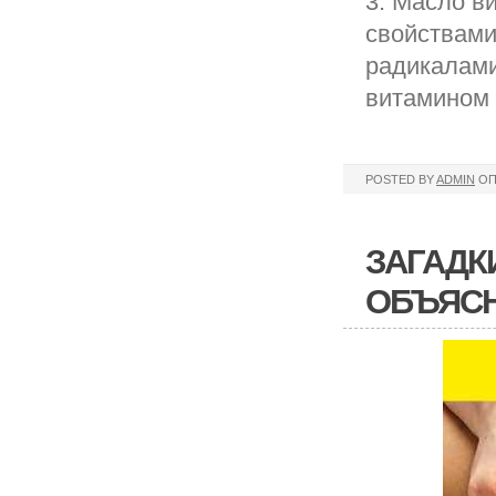
3. Масло в
свойствами
радикалами
витамином 
POSTED BY
ADMIN
ОП
ЗАГАДК
ОБЪЯСН