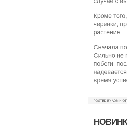
случае с в
Кроме того
черенки, п
растение.
Сначала по
Сильно не п
побеги, по
надевается
время успе
POSTED BY
ADMIN
ОП
НОВИНК