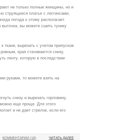
ирают не только полные женщины, но и
о струящееся платье с леггинсами,
когда погода к этому располагает.
и выточка, вы можете сшить тунику
к ткани, вырезать с учетом припусков
ровным, края стачиваются снизу,
уть ленту, которую в последствии
ми руками, то можете взять на
огнуть снизу и вырезать горловину,
 можно еще проще. Для этого
олзет и не дает стрелок, если его
КОММЕНТАРИИ (18)
ЧИТАТЬ ДАЛЕЕ