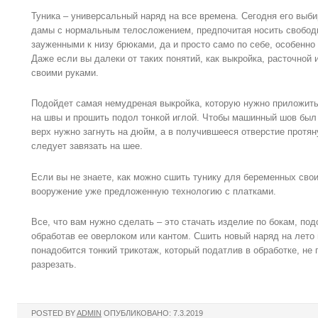
Туника – универсальный наряд на все времена. Сегодня его выб
дамы с нормальным телосложением, предпочитая носить свободн
зауженными к низу брюками, да и просто само по себе, особенно 
Даже если вы далеки от таких понятий, как выкройка, расточной 
своими руками.
Подойдет самая немудреная выкройка, которую нужно приложить 
на швы и прошить подол тонкой иглой. Чтобы машинный шов был 
верх нужно загнуть на дюйм, а в получившееся отверстие протян
следует завязать на шее.
Если вы не знаете, как можно сшить тунику для беременных свои
вооружение уже предложенную технологию с платками.
Все, что вам нужно сделать – это стачать изделие по бокам, под
обработав ее оверлоком или кантом. Сшить новый наряд на лето
понадобится тонкий трикотаж, который податлив в обработке, не п
разрезать.
POSTED BY
ADMIN
ОПУБЛИКОВАНО: 7.3.2019