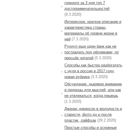
гонконге за 3 дня топ 7
достопримечательностей
(9.3.2020)
Интересное: краткое описание и
характеристика страны,
материалы об уровне жизни в
ней
(7.3.2020)
Рухнул еще один банк как не
пострадать под обломками, по
просьбе читатей
(5.3.2020)
Способы как быстро разбогатеть
с нуля в россии в 2017 году,
новая рубрика
(3.3.2020)
Обсуждение: дырявое внимание
и леденцы для мыслей, или как
не отвлекаться, когда пишешь
(1.3.2020)
Дженис дикинсон в молодости и
старости, фото до и после
пластик, лайфхак
(29.2.2020)
Простые способы и основные