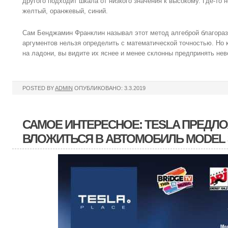
другого подходит шкала от низкого значения к высокому. Где-т
желтый, оранжевый, синий.
Сам Бенджамин Франклин называл этот метод алгеброй благораз
аргументов нельзя определить с математической точностью. Но к
на ладони, вы видите их яснее и менее склонны предпринять нев
POSTED BY
ADMIN
ОПУБЛИКОВАНО: 3.3.2019
САМОЕ ИНТЕРЕСНОЕ: TESLA ПРЕДЛ
ВЛОЖИТЬСЯ В АВТОМОБИЛЬ MODEL 