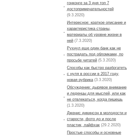
гонконге за 3 дня топ 7
достопримечательностей
(9.3.2020)
Интересное: краткое описание и
характеристика страны,
материалы об уровне жизни в
ней
(7.3.2020)
Рухнул еще один банк как не
пострадать под обломками, по
просьбе читатей
(5.3.2020)
Способы как быстро разбогатеть
с нуля в россии в 2017 году,
новая рубрика
(3.3.2020)
Обсуждение: дырявое внимание
и леденцы для мыслей, или как
не отвлекаться, когда пишешь
(1.3.2020)
Дженис дикинсон в молодости и
старости, фото до и после
пластик, лайфхак
(29.2.2020)
Простые способы и основные