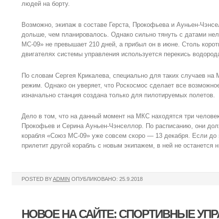
людей на борту.
Возможно, экипаж в составе Герста, Прокофьева и Ауньен-Чэнсе
дольше, чем планировалось. Однако сильно тянуть с датами не
МС-09» не превышает 210 дней, а прибыл он в июне. Столь коротк
двигателях системы управления используется перекись водорода
По словам Сергея Крикалева, специально для таких случаев на
режим. Однако он уверяет, что Роскосмос сделает все возможно
изначально станция создана только для пилотируемых полетов.
Дело в том, что на данный момент на МКС находятся три человек
Прокофьев и Серина Ауньен-Чэнселлор. По расписанию, они до
корабля «Союз МС-09» уже совсем скоро — 13 декабря. Если до 
прилетит другой корабль с новым экипажем, в ней не останется н
POSTED BY
ADMIN
ОПУБЛИКОВАНО: 25.9.2018
НОВОЕ НА САЙТЕ: СПОРТИВНЫЕ УП