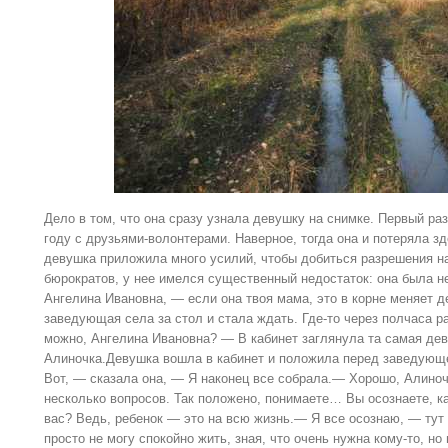
Дело в том, что она сразу узнала девушку на снимке. Первый ра
году с друзьями-волонтерами. Наверное, тогда она и потеряла з
девушка приложила много усилий, чтобы добиться разрешения н
бюрократов, у нее имелся существенный недостаток: она была 
Ангелина Ивановна, — если она твоя мама, это в корне меняет де
заведующая села за стол и стала ждать. Где-то через полчаса р
можно, Ангелина Ивановна? — В кабинет заглянула та самая дев
Алиночка.Девушка вошла в кабинет и положила перед заведующ
Вот, — сказала она, — Я наконец все собрала.— Хорошо, Алино
несколько вопросов. Так положено, понимаете… Вы осознаете, ка
вас? Ведь, ребенок — это на всю жизнь.— Я все осознаю, — тут
просто не могу спокойно жить, зная, что очень нужна кому-то, н