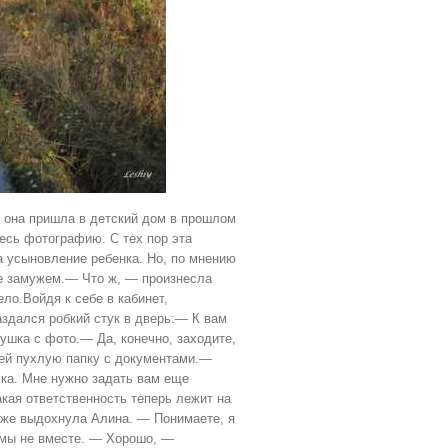
з она пришла в детский дом в прошлом
десь фотографию. С тех пор эта
а усыновление ребенка. Но, по мнению
не замужем.— Что ж, — произнесла
ло.Войдя к себе в кабинет,
аздался робкий стук в дверь:— К вам
ушка с фото.— Да, конечно, заходите,
ей пухлую папку с документами.—
чка. Мне нужно задать вам еще
кая ответственность теперь лежит на
 же выдохнула Алина. — Понимаете, я
о мы не вместе. — Хорошо, —