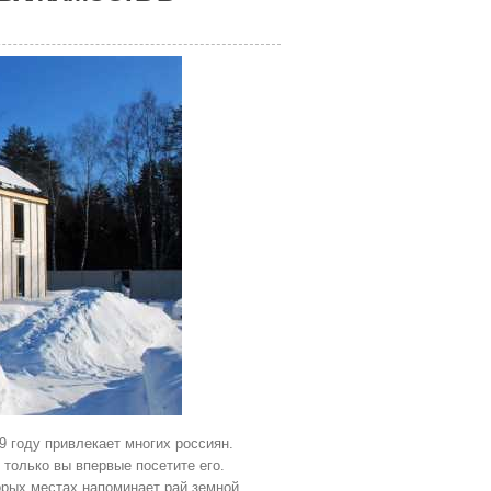
 году привлекает многих россиян.
 только вы впервые посетите его.
торых местах напоминает рай земной.