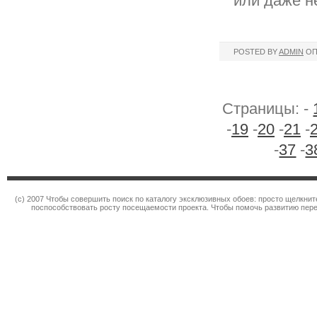
или даже н
POSTED BY
ADMIN
ОП
Страницы: -
-
19
-
20
-
21
-
-
37
-
3
(c) 2007 Чтобы совершить поиск по каталогу эксклюзивных обоев: просто щелкн
поспособствовать росту посещаемости проекта. Чтобы помочь развитию пер