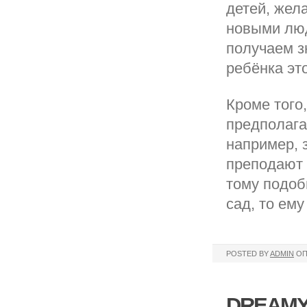
детей, жел
новыми люд
получаем з
ребёнка эт
Кроме того
предполага
например, 
преподают 
тому подоб
сад, то ему
POSTED BY
ADMIN
ОП
DREAMY 