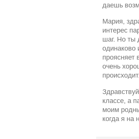
даешь возм
Мария, здр
интерес па
шаг. Но ты
одинаково 
проясняет 
очень хоро
происходит
Здравствуй
классе, а п
моим родны
когда я на 