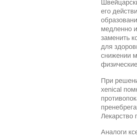
Швейцарски
его действ
образовани
медленно и
заменить к
для здоров
снижении м
физические
При решени
xenical по
противопок
пренебрегат
Лекарство 
Аналоги кс