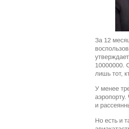
За 12 меся
воспользов
утверждает,
10000000. 
лишь тот, 
У менее тр
аэропорту.
и рассеянн
Но есть и 
авиакатаст