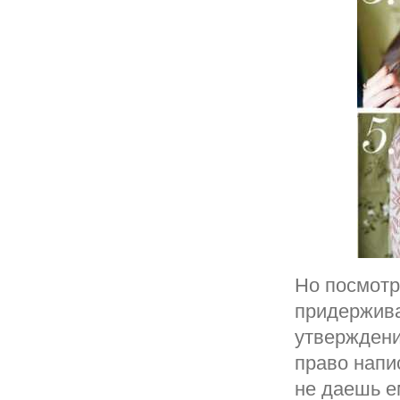
Но посмотр
придержива
утверждени
право напис
не даешь е