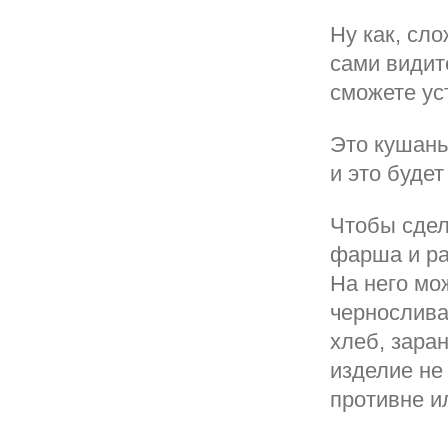
Ну как, сл
сами видите
сможете ус
Это кушань
и это буде
Чтобы сдел
фарша и ра
На него мо
чернослива,
хлеб, зара
изделие не
противне и