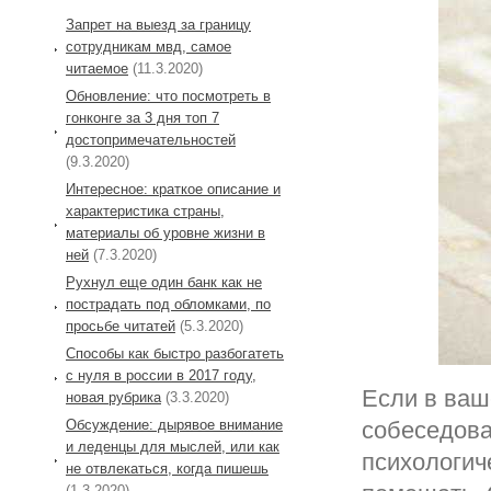
Запрет на выезд за границу
сотрудникам мвд, самое
читаемое
(11.3.2020)
Обновление: что посмотреть в
гонконге за 3 дня топ 7
достопримечательностей
(9.3.2020)
Интересное: краткое описание и
характеристика страны,
материалы об уровне жизни в
ней
(7.3.2020)
Рухнул еще один банк как не
пострадать под обломками, по
просьбе читатей
(5.3.2020)
Способы как быстро разбогатеть
с нуля в россии в 2017 году,
Если в ваш
новая рубрика
(3.3.2020)
собеседова
Обсуждение: дырявое внимание
и леденцы для мыслей, или как
психологич
не отвлекаться, когда пишешь
(1.3.2020)