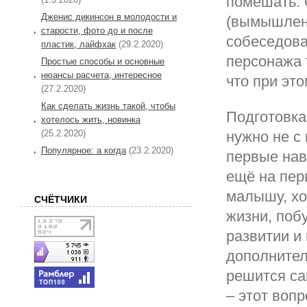
помешать. 
Дженис дикинсон в молодости и
(вымышленн
старости, фото до и после
собеседова
пластик, лайфхак
(29.2.2020)
персонажа 
Простые способы и основные
нюансы расчета, интересное
что при эт
(27.2.2020)
Как сделать жизнь такой, чтобы
Подготовка
хотелось жить, новинка
(25.2.2020)
нужно не с
Популярное: а когда
(23.2.2020)
первые нав
ещё на пер
малышу, хо
СЧЁТЧИКИ
жизни, поб
развитии и
дополнител
решится са
– этот воп